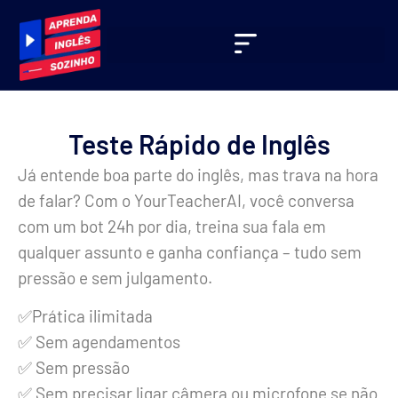
Teste Rápido de Inglês
Já entende boa parte do inglês, mas trava na hora
de falar? Com o YourTeacherAI, você conversa
com um bot 24h por dia, treina sua fala em
qualquer assunto e ganha confiança – tudo sem
pressão e sem julgamento.
✅Prática ilimitada
✅ Sem agendamentos
✅ Sem pressão
✅ Sem precisar ligar câmera ou microfone se não