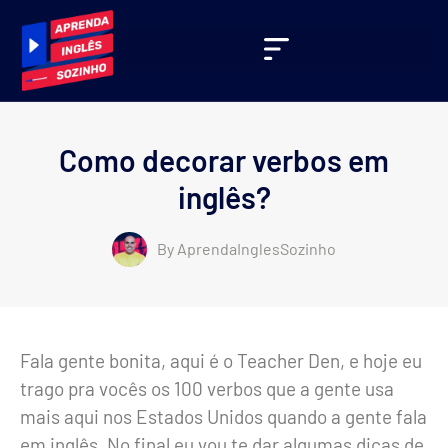
Como decorar verbos em
inglês?
By
AprendaInglesSozinho
Fala gente bonita, aqui é o Teacher Den, e hoje eu
trago pra vocês os 100 verbos que a gente usa
mais aqui nos Estados Unidos quando a gente fala
em inglês. No final eu vou te dar algumas dicas de