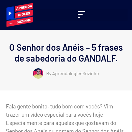
O Senhor dos Anéis – 5 frases
de sabedoria do GANDALF.
By
AprendaInglesSozinho
Fala gente bonita, tudo bom com vocês? Vim
trazer um vídeo especial para vocês hoje.
Especialmente para aqueles que gostavam do
Senhor dos Anéis ou gostam do Senhor dos Anéis.