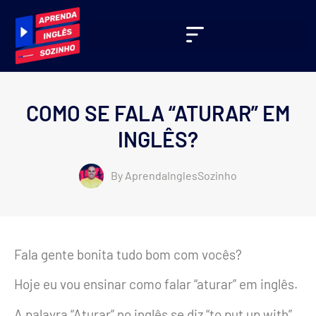
COMO SE FALA “ATURAR” EM
INGLÊS?
By
AprendaInglesSozinho
Fala gente bonita tudo bom com vocês?
Hoje eu vou ensinar como falar “aturar” em inglês.
A palavra “Aturar” no inglês se diz “to put up with”.