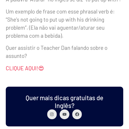
Um exemplo de frase com esse phrasal verb é:
“She’s not going to put up with his drinking
problem”. (Ela não vai aguentar/aturar seu
problema com a bebida).
Quer assistir o Teacher Dan falando sobre o
assunto?
CLIQUE AQUI!😍
Quer mais dicas gratuitas de
Inglês?