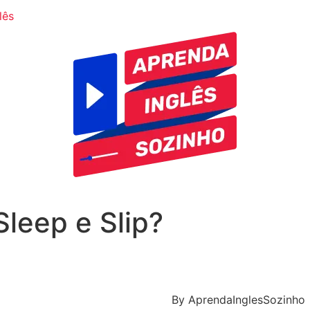
lês
Sleep e Slip?
By
AprendaInglesSozinho