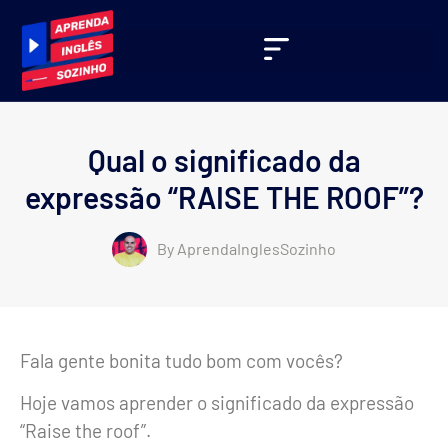
Qual o significado da
expressão “RAISE THE ROOF”?
By
AprendaInglesSozinho
Fala gente bonita tudo bom com vocês?
Hoje vamos aprender o significado da expressão
“Raise the roof”.