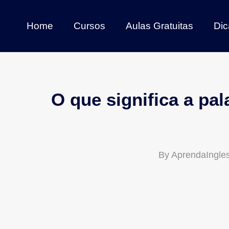
Home
Cursos
Aulas Gratuitas
Dic
O que significa a pa
By
AprendaIngle