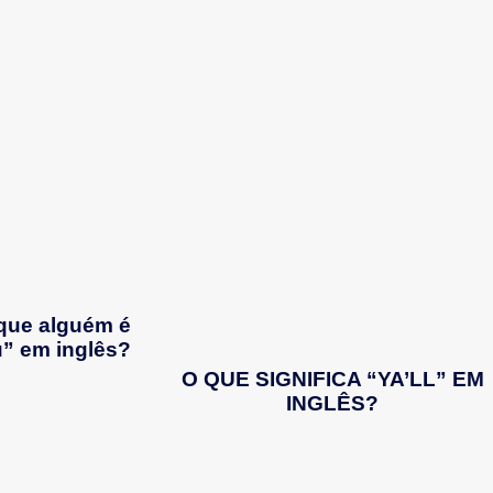
que alguém é
u” em inglês?
O QUE SIGNIFICA “YA’LL” EM
INGLÊS?